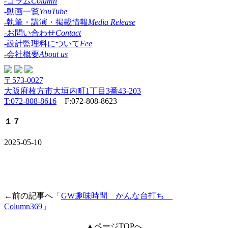
-コラム
Column
-動画一覧
YouTube
-執筆・講演・掲載情報
Media Release
-お問い合わせ
Contact
-設計監理料について
Fee
-会社概要
About us
〒573-0027
大阪府枚方市大垣内町1丁目3番43-203
T:072-808-8616
F:072-808-8623
１７
2025-05-10
←前の記事へ「
GW趣味時間 かんな台打ち
Column369
」
▲ページTOPへ