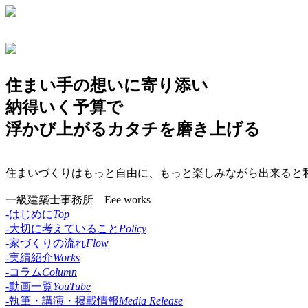
住まい手の想いに寄り添い
納得いく予算で
浮かび上がるカタチを磨き上げる
住まいづくりはもっと自由に、もっと楽しみながら出来ると私た
一級建築士事務所 Eee works
-はじめに
Top
-大切に考えていること
Policy
-家づくりの流れ
Flow
-実績紹介
Works
-コラム
Column
-動画一覧
YouTube
-執筆・講演・掲載情報
Media Release