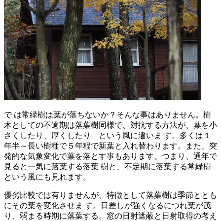
で は常緑樹は葉が落ちないか？そんな事はありません。樹
木としての不適期は落葉樹同様で、対抗する方法が、葉を小
さくしたり、厚くしたり という風に違いま す。多くは１
年半～長い樹種で５年程で新葉と入れ替わります。また、突
発的な気象変化で葉を落とす事もあります。つまり、通年で
見ると一気に落葉する落葉 樹と、不定期に落葉する常緑樹
という風にも見れます。
優劣比較では有りませんが、特徴として落葉樹は季節ととも
にその葉を変化させま す。日差しが強くなるにつれ葉が茂
り、弱まる時期に落葉する。窓の日射遮蔽と日射取得の考え