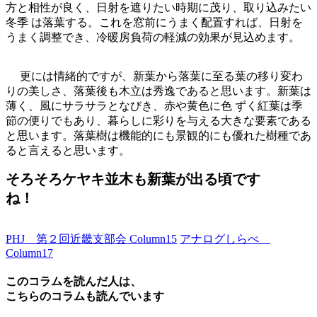
方と相性が良く、日射を遮りたい時期に茂り、取り込みたい
冬季 は落葉する。これを窓前にうまく配置すれば、日射を
うまく調整でき、冷暖房負荷の軽減の効果が見込めます。
更には情緒的ですが、新葉から落葉に至る葉の移り変わ
りの美しさ、落葉後も木立は秀逸であると思います。新葉は
薄く、風にサラサラとなびき、赤や黄色に色 ずく紅葉は季
節の便りでもあり、暮らしに彩りを与える大きな要素である
と思います。落葉樹は機能的にも景観的にも優れた樹種であ
ると言えると思います。
そろそろケヤキ並木も新葉が出る頃です
ね！
PHJ 第２回近畿支部会 Column15
アナログしらべ
Column17
このコラムを読んだ人は、
こちらのコラムも読んでいます