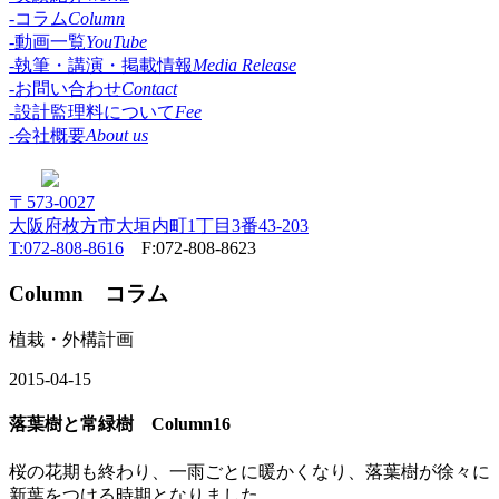
-コラム
Column
-動画一覧
YouTube
-執筆・講演・掲載情報
Media Release
-お問い合わせ
Contact
-設計監理料について
Fee
-会社概要
About us
〒573-0027
大阪府枚方市大垣内町1丁目3番43-203
T:072-808-8616
F:072-808-8623
Column
コラム
植栽・外構計画
2015-04-15
落葉樹と常緑樹 Column16
桜の花期も終わり、一雨ごとに暖かくなり、落葉樹が徐々に
新葉をつける時期となりました。