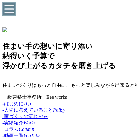
住まい手の想いに寄り添い
納得いく予算で
浮かび上がるカタチを磨き上げる
住まいづくりはもっと自由に、もっと楽しみながら出来ると私た
一級建築士事務所 Eee works
-はじめに
Top
-大切に考えていること
Policy
-家づくりの流れ
Flow
-実績紹介
Works
-コラム
Column
-動画一覧
YouTube