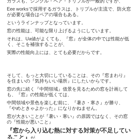
ガラスも、シングル・ペア・トリプルが一般的ですが、
Eee worksで採用するガラスは、トリプルが主流で、防火窓
が必要な場合はペアの場合もある。
というラインナップとなっています。
窓の性能は、可能な限り上げるようにしています。
それは、Ua値がよくても、『窓』が全体の中では性能が低
く、そこを補強することが、
実際の性能向上には、とても必要だからです。
そして、もっと大切にしていることは、その『窓まわり』
を住まいの『気持ちいい場所』にしたいからです。
窓の先に続く『中間領域』借景を見るための窓を計画して
も、『窓』の性能が低くては、
中間領域や景色を楽しむ前に、『暑さ・寒さ』が勝り、
『やめときゃよかった』になりかねません。
窓が大きいことが『暑い・寒い』の原因ではなく、その窓
の『性能が悪いこと』
『窓から入り込む熱に対する対策が不足してい
ること』
が