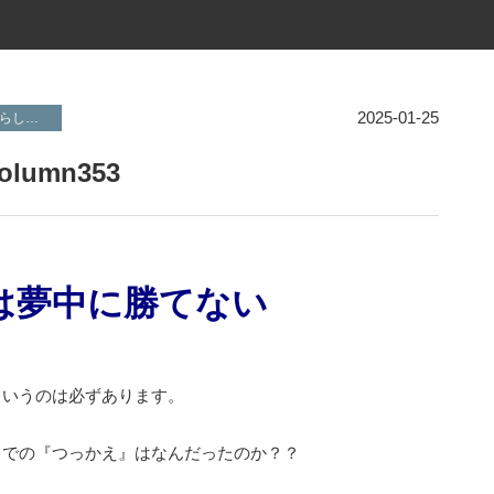
2025-01-25
と住環境
家づくりのはじめに
暮らしを整理する設計
植栽・外構計画
umn353
は夢中に勝てない
というのは必ずあります。
までの『つっかえ』はなんだったのか？？