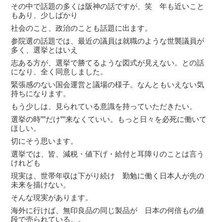
その中で話題の多くは阪神の話ですが、笑 年も近いこと
もあり、少しばかり
社会のこと、政治のことも話題に出ます。
参院選の話題では、最近の議員は就職のような世襲議員が
多く、選挙とはいえ
志ある方が、選挙で勝てるような図式が見えない。との話
になり、全く同意しました。
緊張感のない国会運営と議場の様子。なんともいえない気
持ちになります。
もう少しは、見られている意識を持っていただきたい。
選挙の時””だけ””来なくていい。もっと日々を必死に働いて
ほしい。
切にそう思います。
選挙では、皆、減税・値下げ・給付と耳障りのことは言う
けれども
現実は、世帯年収は下がり続け 勤勉に働く日本人が先の
未来を描けない。
そんな現実があります。
海外に行けば、無印良品の同じ製品が 日本の何倍もの値
段で売られている。。