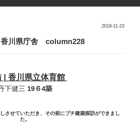
2018-11-23
川県庁舎 column228
 | 香川県立体育館
丹下健三
19６4築
しさせていただき、その前にプチ建築探訪ができまし
た。