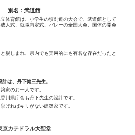
別名：武道館
県立体育館は、小学生の頃剣道の大会で、武道館として
の成人式、就職内定式、バレーの全国大会、国体の開会
』と親しまれ、県内でも実用的にも有名な存在だったと
設計は、丹下健三先生。
建築家のお一人です。
現香川県庁舎も丹下先生の設計です。
を挙げればキリがない建築家です。
東京カテドラル大聖堂