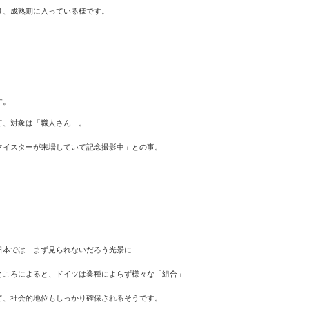
り、成熟期に入っている様です。
す。
て、対象は「職人さん」。
マイスターが来場していて記念撮影中」との事。
日本では まず見られないだろう光景に
ところによると、ドイツは業種によらず様々な「組合」
て、社会的地位もしっかり確保されるそうです。