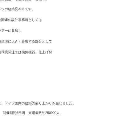
イツの建築見本市です。
関連の設計事務所としては
ツアーに参加し
熱環境に大きく影響する部分として
内環境関連では換気機器、仕上げ材
と、ドイツ国内の建築の盛り上がりを感じました。
米 開催期間6日間 来場者数約250000人