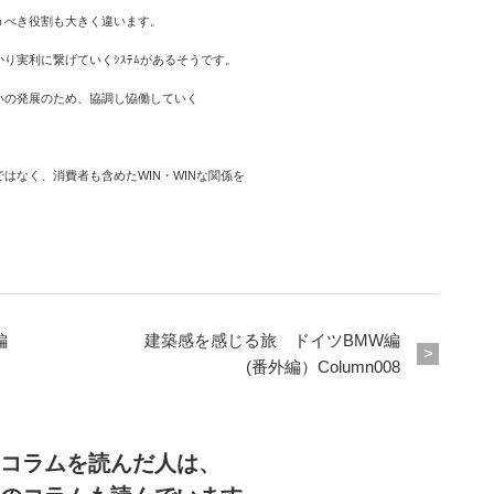
うべき役割も大きく違います。
り実利に繋げていくｼｽﾃﾑがあるそうです。
いの発展のため、協調し恊働していく
はなく、消費者も含めたWIN・WINな関係を
ダ編
建築感を感じる旅 ドイツBMW編
(番外編）Column008
コラムを読んだ人は、