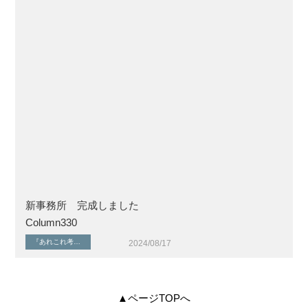
新事務所 完成しました
Column330
『あれこれ考える』シリーズ
『住まいを考える』シリーズ
家具やインテリア
2024/08/17
▲ページTOPへ