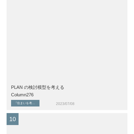
PLAN の検討模型を考える
Column276
『住まいを考える』シリーズ
健康な暮らしと住環境
植栽・外構計画
2023/07/08