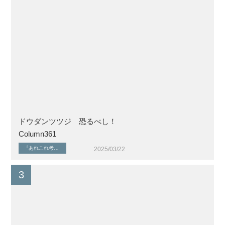
ドウダンツツジ 恐るべし！
Column361
『あれこれ考える』シリーズ
『住まいを考える』シリーズ
家具やインテリア
植栽・外構計
2025/03/22