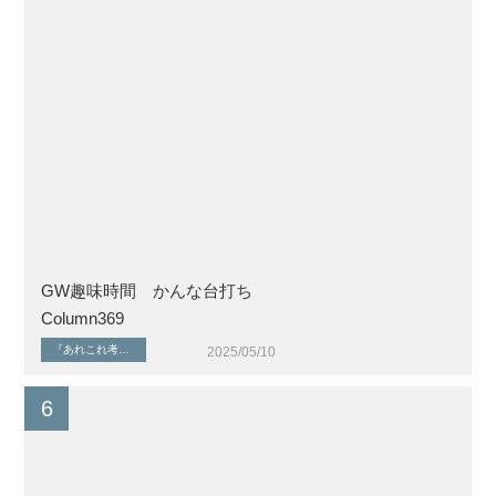
GW趣味時間 かんな台打ち
Column369
『あれこれ考える』シリーズ
『住まいを考える』シリーズ
家づくりのはじめに
2025/05/10