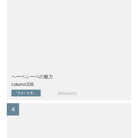
ヘーベシーベの魅力
column338
『住まいを考える』シリーズ
健康な暮らしと住環境
2024/10/12