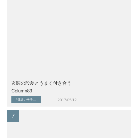
玄関の段差とうまく付き合う
Column83
『住まいを考える』シリーズ
暮らしを整理する設計
2017/05/12