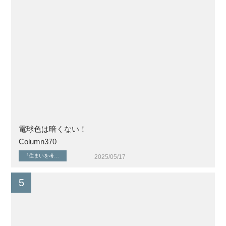
電球色は暗くない！
Column370
『住まいを考える』シリーズ
住まいのエネルギー
健康な暮らしと住環境
植栽・外構計画
2025/05/17