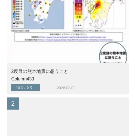
2度目の熊本地震に想うこと
Column433
『住まいを考える』シリーズ
健康な暮らしと住環境
自然環境・災害
2026/08/02