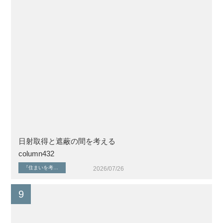
日射取得と遮蔽の間を考える
column432
『住まいを考える』シリーズ
健康な暮らしと住環境
家づくりのはじめに
植栽・外構計画
自
2026/07/26