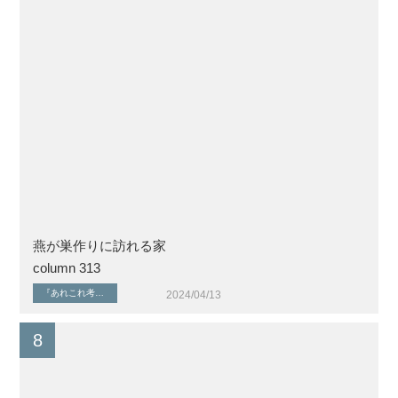
燕が巣作りに訪れる家
column 313
『あれこれ考える』シリーズ
『住まいを考える』シリーズ
健康な暮らしと住環境
家づくり
2024/04/13